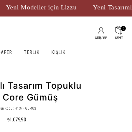
eni Modeller için Lizzu
Yeni Tasarımlar
0
GİRİŞ YAP
SEPET
OAFER
TERLİK
KIŞLIK
lı Tasarım Topuklu
k Core Gümüş
rün Kodu : H137 - GÜMÜŞ
₺1.079,90