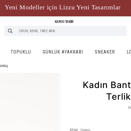
ni Modeller için Lizzu Yeni Tasarımlar
Y
KARGO TAKİBİ
TOPUKLU
GÜNLÜK AYAKKABI
SNEAKER
L
 Gümüş
Kadın Bant
Terli
Ü
RENK : Gümüş