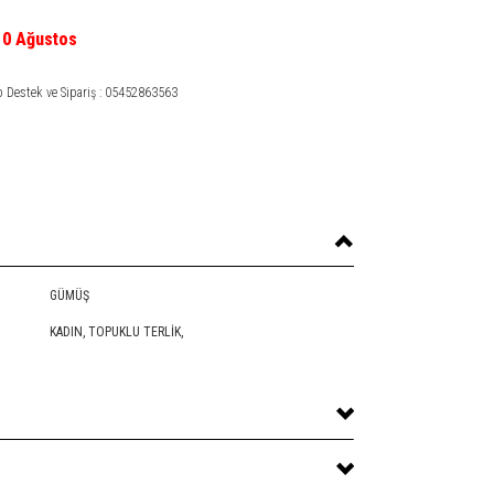
10 Ağustos
Destek ve Sipariş : 05452863563
GÜMÜŞ
KADIN,
TOPUKLU TERLIK
,