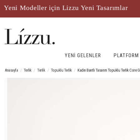
ni Modeller için Lizzu Yeni Tasarımlar
Ye
YENİ GELENLER
PLATFORM
Anasayfa
Terlik
Terlik
Topuklu Terlik
Kadın Bantlı Tasarım Topuklu Terlik Core