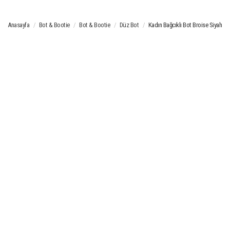
Anasayfa
Bot & Bootie
Bot & Bootie
Düz Bot
Kadın Bağcıklı Bot Broise Siyah