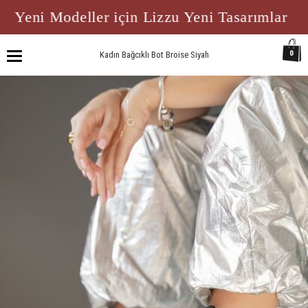
Yeni Modeller için Lizzu Yeni Tasarımlar
0
Kadın Bağcıklı Bot Broise Siyah
Toggle
navigation