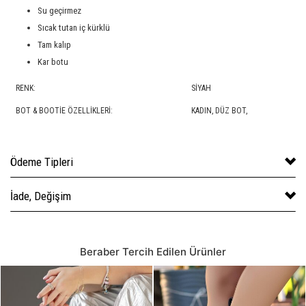
Su geçirmez
Sıcak tutan iç kürklü
Tam kalıp
Kar botu
RENK:
SIYAH
BOT & BOOTIE ÖZELLIKLERI:
KADIN,
DÜZ BOT
,
Ödeme Tipleri
İade, Değişim
Beraber Tercih Edilen Ürünler