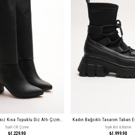
Kadın Fermuarsız Kısa Topuklu Diz Altı Çizme Alea
Kadın Bağcıklı Tasarım Taban E
Siyah Cilt Çizme
Siyah Bot & Bootie
₺1.229,90
₺1.999,90