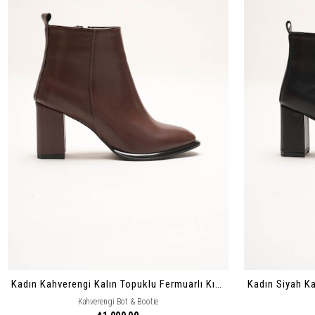
Kadın Kahverengi Kalın Topuklu Fermuarlı Kışlık Bot & Suni Deri Bilek Boy Bootie Julian
Kahverengi Bot & Bootie