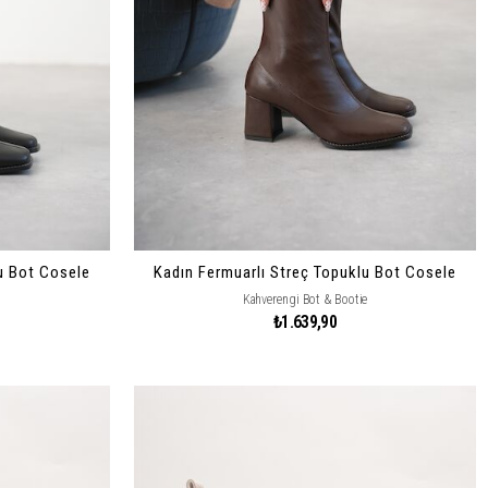
u Bot Cosele
Kadın Fermuarlı Streç Topuklu Bot Cosele
Kahverengi Bot & Bootie
₺1.639,90