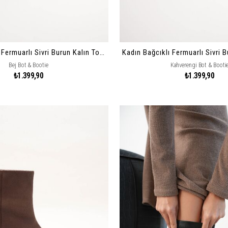
Kadın Bağcıklı Fermuarlı Sivri Burun Kalın Topuklu Bot Vorena
Bej Bot & Bootie
Kahverengi Bot & Booti
₺1.399,90
₺1.399,90