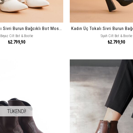
Kadın Üç Tokalı Sivri Burun Bağcıklı Bot Mostari
Beyaz Cilt Bot & Bootie
Siyah Cilt Bot & Bootie
₺2.799,90
₺2.799,90
TÜKENDİ!