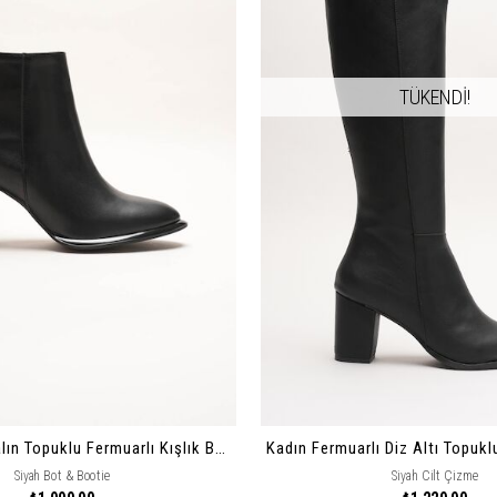
TÜKENDİ!
Kadın Siyah Kalın Topuklu Fermuarlı Kışlık Bot & Suni Deri Bilek Boy Bootie Julian
Siyah Bot & Bootie
Siyah Cilt Çizme