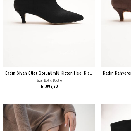
Kadın Siyah Süet Görünümlü Kitten Heel Kısa Topuklu Sivri Burun Bot & Bilek Boy Çizme Marsy
Siyah Bot & Bootie
₺1.999,90