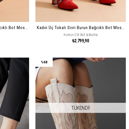
Kadın Üç Tokalı Sivri Burun Bağcıklı Bot Mostari
Kadın Üç Tokalı Sivri Burun Bağcıklı Bot Mostari
Kırmızı Cilt Bot & Bootie
₺2.799,90
%68
TÜKENDİ!