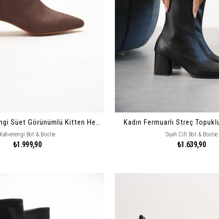
Kadın Kahverengi Süet Görünümlü Kitten Heel Kısa Topuklu Sivri Burun Bot & Bilek Boy Çizme Marsy
Kadın Fermuarlı Streç Topukl
Kahverengi Bot & Bootie
Siyah Cilt Bot & Bootie
₺1.999,90
₺1.639,90