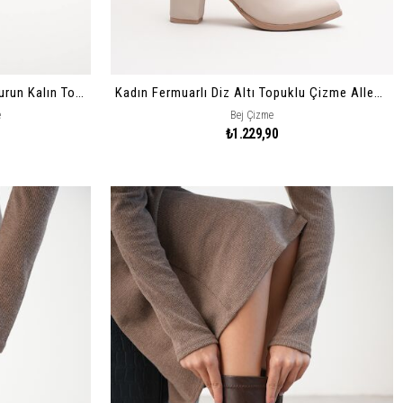
Kadın Bağcıklı Fermuarlı Sivri Burun Kalın Topuklu Bot Vorena
Kadın Fermuarlı Diz Altı Topuklu Çizme Allecia
e
Bej Çizme
₺1.229,90