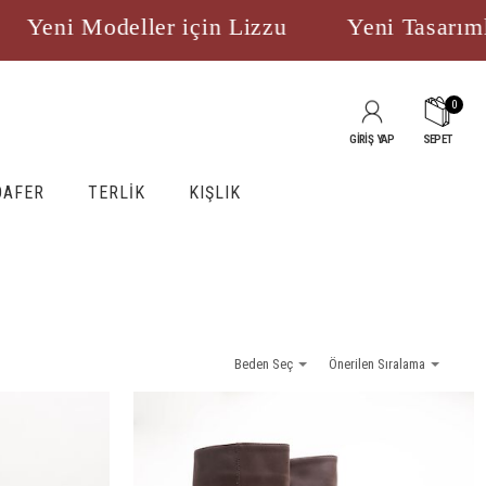
i Modeller için Lizzu
Yeni Tasarımlar
0
GİRİŞ YAP
SEPET
OAFER
TERLİK
KIŞLIK
Beden Seç
Önerilen Sıralama