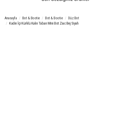
Anasayfa
Bot & Bootie
Bot & Bootie
Düz Bot
Kadın İçi Kürklü Kalın Taban Mini Bot Ziac Bej Siyah