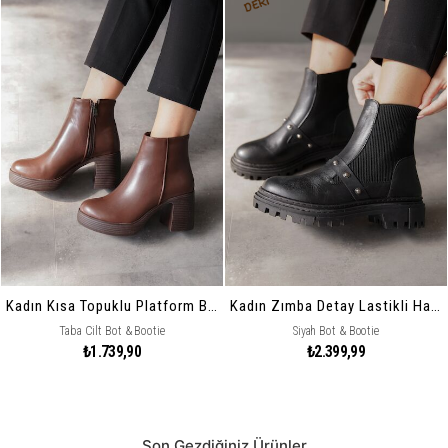
Kadın Kısa Topuklu Platform Bot Gona
Kadın Zımba Detay Lastikli Hakiki Deri Düz Bot Trokie
Taba Cilt Bot & Bootie
Siyah Bot & Bootie
₺1.739,90
₺2.399,99
Son Gezdiğiniz Ürünler