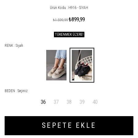
Ürün Kodu : H916 - SİYAH
₺899,99
₺1.599,99
TÜKENMEK ÜZERE!
RENK : Siyah
BEDEN :
Seçiniz
36
37
38
39
40
SEPETE EKLE