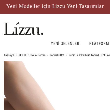
eni Modeller için Lizzu Yeni Tasarımlar
YENİ GELENLER
PLATFORM
Anasayfa
KIŞLIK
Bot & Bootie
Topuklu Bot
Kadın Lastikli Kalın Topuklu Bot Leo