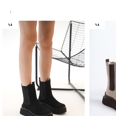
%4
%4