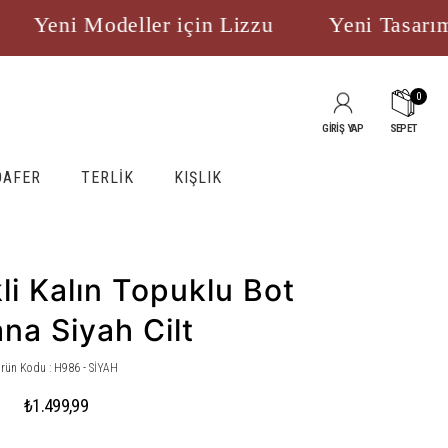
Yeni Modeller için Lizzu
Yeni Tasarımlar
0
GİRİŞ YAP
SEPET
OAFER
TERLİK
KIŞLIK
li Kalın Topuklu Bot
na Siyah Cilt
rün Kodu : H986 - SİYAH
₺1.499,99