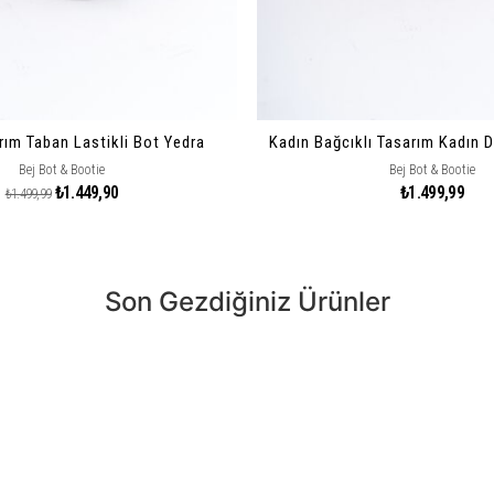
rım Taban Lastikli Bot Yedra
Kadın Bağcıklı Tasarım Kadın 
Bej Bot & Bootie
Bej Bot & Bootie
₺1.449,90
₺1.499,99
₺1.499,99
Son Gezdiğiniz Ürünler