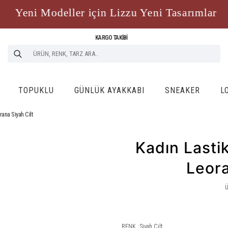
Yeni Modeller için Lizzu Yeni Tasarımlar
KARGO TAKİBİ
TOPUKLU
GÜNLÜK AYAKKABI
SNEAKER
L
rana Siyah Cilt
Kadın Lastik
Leora
Ü
RENK : Siyah Cilt