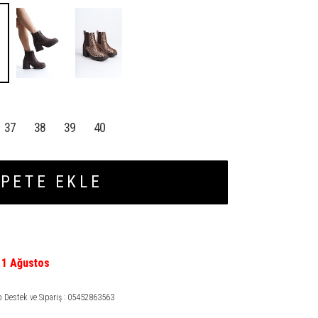
37
38
39
40
PETE EKLE
11 Ağustos
Destek ve Sipariş : 05452863563