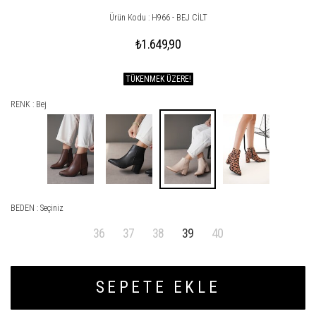
Ürün Kodu : H966 - BEJ CİLT
₺1.649,90
TÜKENMEK ÜZERE!
RENK : Bej
BEDEN :
Seçiniz
36
37
38
39
40
SEPETE EKLE