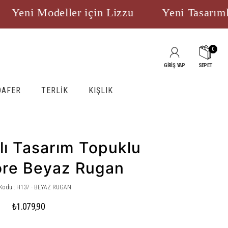
eni Modeller için Lizzu
Yeni Tasarımlar
0
GİRİŞ YAP
SEPET
OAFER
TERLİK
KIŞLIK
lı Tasarım Topuklu
ore Beyaz Rugan
Kodu : H137 - BEYAZ RUGAN
₺1.079,90