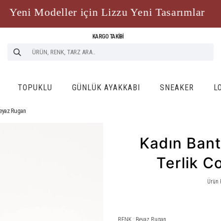
eni Modeller için Lizzu Yeni Tasarımlar
Y
KARGO TAKİBİ
TOPUKLU
GÜNLÜK AYAKKABI
SNEAKER
L
Beyaz Rugan
Kadın Bant
Terlik C
Ürün 
RENK : Beyaz Rugan