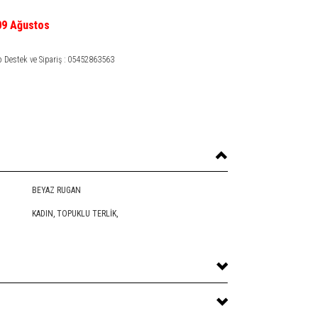
09 Ağustos
Destek ve Sipariş : 05452863563
BEYAZ RUGAN
KADIN,
TOPUKLU TERLIK
,