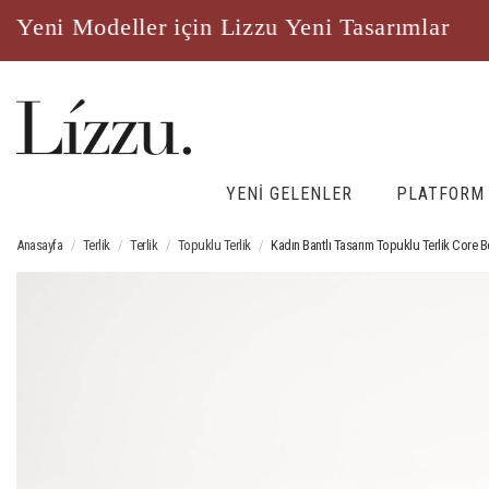
ni Modeller için Lizzu Yeni Tasarımlar
Y
YENİ GELENLER
PLATFORM
Anasayfa
Terlik
Terlik
Topuklu Terlik
Kadın Bantlı Tasarım Topuklu Terlik Core 