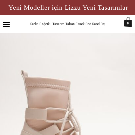
Yeni Modeller için Lizzu Yeni Tasarımlar
0
Kadın Bağcıklı Tasarım Taban Esnek Bot Karel Bej
Toggle
navigation