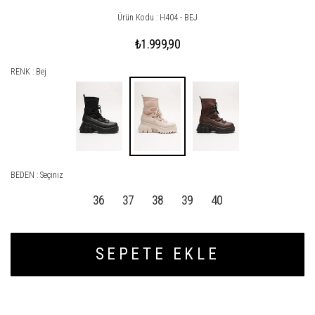
Ürün Kodu : H404 - BEJ
₺1.999,90
RENK : Bej
BEDEN :
Seçiniz
36
37
38
39
40
SEPETE EKLE