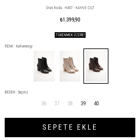
Ürün Kodu : H407 - KAHVE CİLT
₺1.399,90
TÜKENMEK ÜZERE!
RENK : Kahverengi
BEDEN :
Seçiniz
36
37
38
39
40
SEPETE EKLE