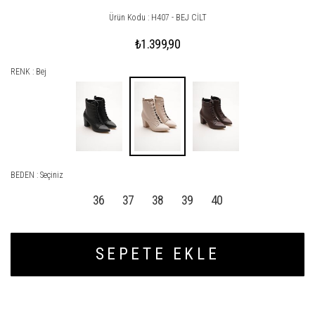
Ürün Kodu : H407 - BEJ CİLT
₺1.399,90
RENK : Bej
BEDEN :
Seçiniz
36
37
38
39
40
SEPETE EKLE